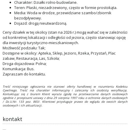
Charakter: Działki rolno-budowlane.
Teren: Płaski, niezadrzewiony, często w formie prostokąta.
Media: Woda w drodze, przewidziane szambo/zbiornik
bezodpływowy.
Dojazd: drogą nieutwardzoną.
Ceny działek w tej okolicy (stan na 2026 r.) mogą wahać się w zależności
od konkretnej lokalizacji i odległości od jeziora, często stanowiąc opcję
dla inwestycji turystyczno-mieszkaniowych.
Możliwość podziału: Tak;
Dostępne w okolicy: Apteka, Sklep, Jezioro, Rzeka, Przystań, Plac
zabaw, Restauracja, Las, Szkoła;
Droga dojazdowa: Polna;
Komunikacja: Bus.
Zapraszam do kontaktu.
Treść niniejszego ogłoszenia nie stanowi oferty handlowej w rozumieniu Kodeksu
Cywilnego. Treść ma charakter informacyjny i zalecamy ich osobistą weryfikację.
Kontaktując się z biurem Klient wyraża zgodę na przetwarzanie danych osobowych
zgodnie z przepisami ustawy z dnia 29 sierpnia 1997 roku o ochronie danych osobowych
/ Dz.U.Nr. 133 poz. 883/. Klientowi przysługuje prawo do wglądu do swoich danych
osobowych i ich aktualizacji.
kontakt