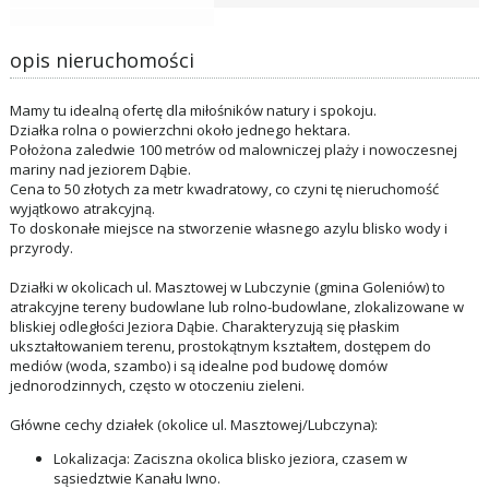
opis nieruchomości
Mamy tu idealną ofertę dla miłośników natury i spokoju.
Działka rolna o powierzchni około jednego hektara.
Położona zaledwie 100 metrów od malowniczej plaży i nowoczesnej
mariny nad jeziorem Dąbie.
Cena to 50 złotych za metr kwadratowy, co czyni tę nieruchomość
wyjątkowo atrakcyjną.
To doskonałe miejsce na stworzenie własnego azylu blisko wody i
przyrody.
Działki w okolicach ul. Masztowej w Lubczynie (gmina Goleniów) to
atrakcyjne tereny budowlane lub rolno-budowlane, zlokalizowane w
bliskiej odległości Jeziora Dąbie. Charakteryzują się płaskim
ukształtowaniem terenu, prostokątnym kształtem, dostępem do
mediów (woda, szambo) i są idealne pod budowę domów
jednorodzinnych, często w otoczeniu zieleni.
Główne cechy działek (okolice ul. Masztowej/Lubczyna):
Lokalizacja: Zaciszna okolica blisko jeziora, czasem w
sąsiedztwie Kanału Iwno.