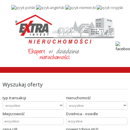
Wyszukaj oferty
typ transakcji
nieruchomość
Miejscowość
Dzielnica - osiedle
cena (zł)
powierzchnia (m2)