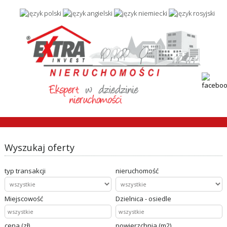
Wyszukaj oferty
typ transakcji
nieruchomość
Miejscowość
Dzielnica - osiedle
cena (zł)
powierzchnia (m2)