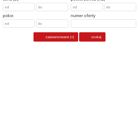
pokoi
numer oferty
obiekt na sprzedaż
PRZYBYSŁAW,
pow. całkowita
600
m2, liczba pokoi
10
cena
2 900 000
zł
dom na sprzedaż
PRZYBYSŁAW,