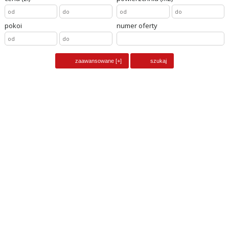
pokoi
numer oferty
obiekt na sprzedaż
PRZYBYSŁAW,
pow. całkowita
600
m2, liczba pokoi
10
cena
2 900 000
zł
dom na sprzedaż
PRZYBYSŁAW,