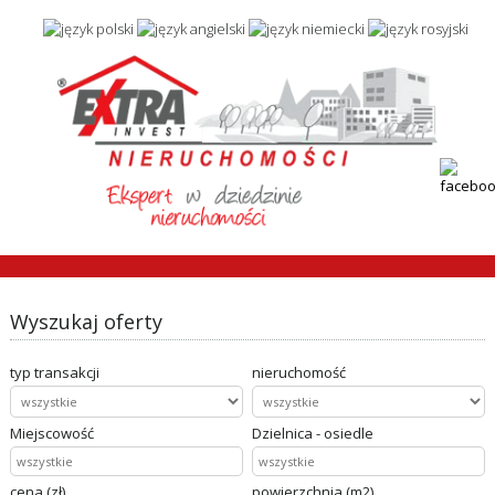
Wyszukaj oferty
typ transakcji
nieruchomość
Miejscowość
Dzielnica - osiedle
cena (zł)
powierzchnia (m2)