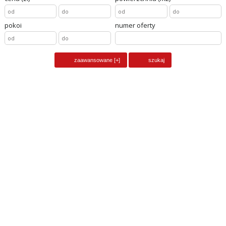
pokoi
numer oferty
obiekt na sprzedaż
PRZYBYSŁAW,
pow. całkowita
600
m2, liczba pokoi
10
cena
2 900 000
zł
dom na sprzedaż
PRZYBYSŁAW,