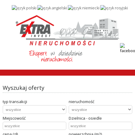
Wyszukaj oferty
typ transakcji
nieruchomość
Miejscowość
Dzielnica - osiedle
cena (zł)
powierzchnia (m2)