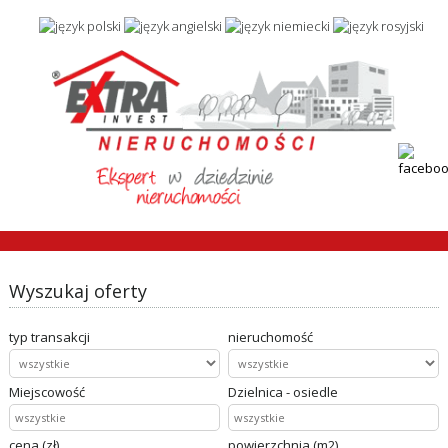
Wyszukaj oferty
typ transakcji
nieruchomość
Miejscowość
Dzielnica - osiedle
cena (zł)
powierzchnia (m2)