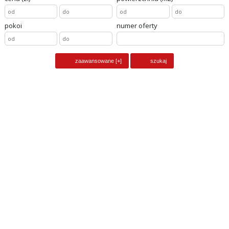
pokoi
numer oferty
dom na sprzedaż
PRZYBYSŁAW,
pow. całkowita
600
m2, liczba pokoi
30
cena
2 900 000
zł
obiekt na sprzedaż
PRZYBYSŁAW,