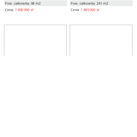
Pow. całkowita: 68 m2
Pow. całkowita: 261 m2
Cena:
1 450 000 zł
Cena:
1 495 000 zł
Działki na sprzedaż
Domy na sprzedaż
KOŁBASKOWO
MIĘDZYWODZIE
Pow. działki: 30 000 m2
Pow. całkowita: 438 m2
Cena:
3 600 000 zł
Cena:
3 090 000 zł
sprzedaj swoją
nieruchomość