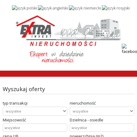
Wyszukaj oferty
typ transakcji
nieruchomość
Miejscowość
Dzielnica - osiedle
cena (zł)
powierzchnia (m2)