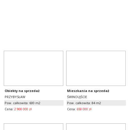
pow. całkowita
600
m2, liczba pokoi
10
cena
2 900 000
zł
Obiekty na sprzedaż
Mieszkania na sprzedaż
PRZYBYSŁAW
ŚWINOUJŚCIE
Pow. całkowita: 600 m2
Pow. całkowita: 84 m2
Cena:
2 900 000 zł
Cena:
650 000 zł