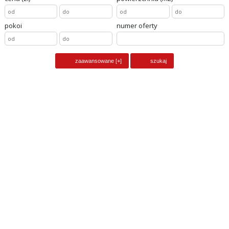
pokoi
numer oferty
dom na sprzedaż
PRZYBYSŁAW,
pow. całkowita
600
m2, liczba pokoi
30
cena
2 900 000
zł
obiekt na sprzedaż
PRZYBYSŁAW,