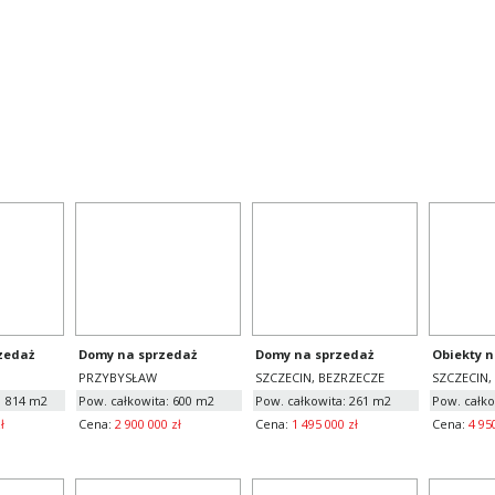
W,
wita
600
m2, liczba pokoi
30
 000
zł
zedaż
Domy na sprzedaż
Domy na sprzedaż
Obiekty n
PRZYBYSŁAW
SZCZECIN, BEZRZECZE
SZCZECIN
1 814 m2
Pow. całkowita: 600 m2
Pow. całkowita: 261 m2
Pow. całko
ł
Cena:
2 900 000 zł
Cena:
1 495 000 zł
Cena:
4 95