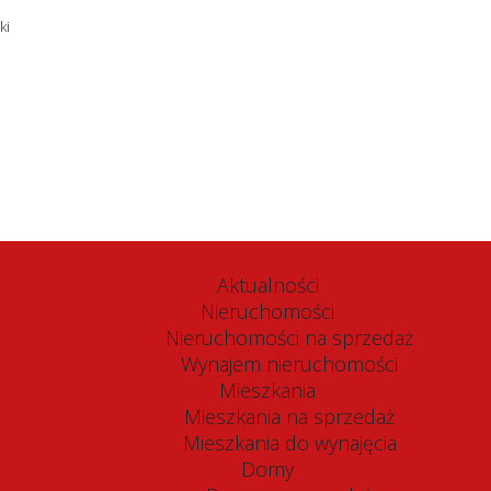
tel./fa
Aktualności
Nieruchomości
Nieruchomości na sprzedaż
Wynajem nieruchomości
Mieszkania
Mieszkania na sprzedaż
Mieszkania do wynajęcia
Domy