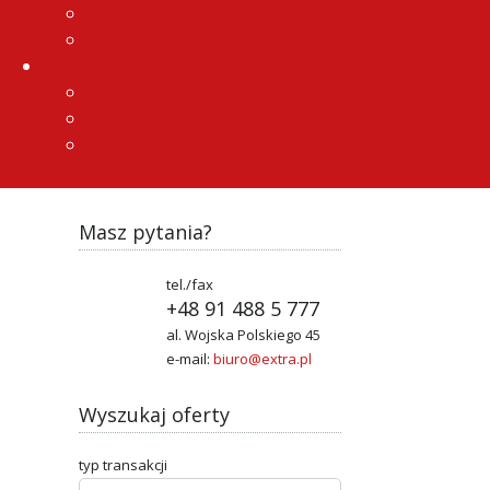
Masz pytania?
obiekt 
tel./fax
+48 91 488 5 777
PRZYBYSŁA
al. Wojska Polskiego 45
e-mail:
biuro@extra.pl
pow. całko
cena
2 900
Wyszukaj oferty
dom na 
typ transakcji