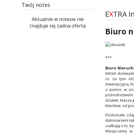
Twój notes
E
X
TRA I
Aktualnie w notesie nie
znajduje się żadna oferta.
Biuro n
---
Biuro Nieruc
letnim doświad
co za tym idzi
inwestycyjną. N
o pomoc w zna
pośrednictwem 
działek. Naszą
klientów, od p
Doskonale zdaj
dokonaniem tak 
zadbają o to, b
Wesprzemy w z