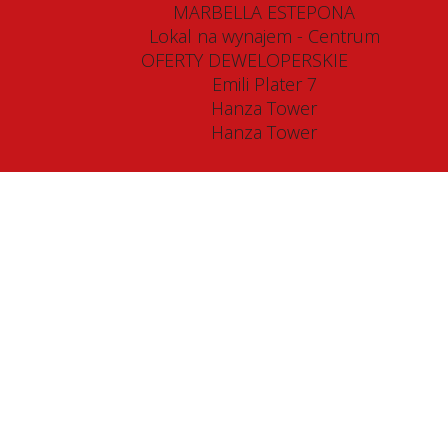
MARBELLA ESTEPONA
Lokal na wynajem - Centrum
OFERTY DEWELOPERSKIE
Emili Plater 7
Hanza Tower
Hanza Tower
na sprzedaż
W,
wita
600
m2, liczba pokoi
10
 000
zł
sprzedaż