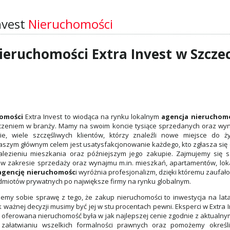
nvest
Nieruchomości
ieruchomości Extra Invest w Szczec
homości
Extra Invest to wiodąca na rynku lokalnym
agencja nieruchom
czeniem w branży. Mamy na swoim koncie tysiące sprzedanych oraz wynaj
e, wiele szczęśliwych klientów, którzy znaleźli nowe miejsce do ż
aszym głównym celem jest usatysfakcjonowanie każdego, kto zgłasza się 
lezieniu mieszkania oraz późniejszym jego zakupie. Zajmujemy się s
w zakresie sprzedaży oraz wynajmu m.in. mieszkań, apartamentów, lok
agencję nieruchomośc
i wyróżnia profesjonalizm, dzięki któremu zaufało
odmiotów prywatnych po największe firmy na rynku globalnym.
emy sobie sprawę z tego, że zakup nieruchomości to inwestycja na lata
ważnej decyzji musimy być jej w stu procentach pewni. Eksperci w Extra 
y oferowana nieruchomość była w jak najlepszej cenie zgodnie z aktualn
ałatwianiu wszelkich formalności prawnych oraz pomożemy określ