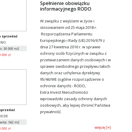
Spełnienie obowiązku
informacyjnego RODO
W związku z wejściem w życie i
stosowaniem od 25 maja 2018 r.
Rozporządzenia Parlamentu
a sprzedaż
Europejskiego i Rady (UE) 2016/679 z
OWO
dnia 27 kwietnia 2016 r. w sprawie
ki: 30 000 m2
ochrony osób fizycznych w związku z
0 000 zł
przetwarzaniem danych osobowych i w
sprawie swobodnego przepływu takich
danych oraz uchylenia dyrektywy
95/46/WE (ogólne rozporządzenie o
ochronie danych) - RODO,
Extra Invest Nieruchomości
wprowadziło zasady ochrony danych
osobowych, aby lepiej chronić Państwa
sprzedaż
prywatność.
DZIE
wita: 562 m2
więcej [+]
0 000 zł