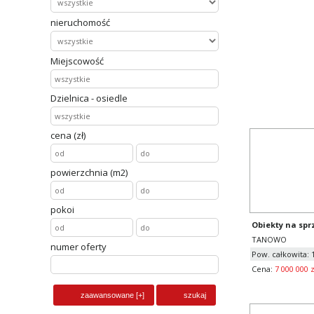
PRZYBYSŁA
nieruchomość
pow. całko
cena
2 900
Miejscowość
Dzielnica - osiedle
cena (zł)
powierzchnia (m2)
pokoi
Obiekty na spr
TANOWO
numer oferty
Pow. całkowita: 
Cena:
7 000 000 z