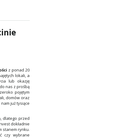
inie
ości
z ponad 20
ętych lokali, a
ycia lub okazję
do nas z prośbą
zeroko pojętym
ali, domów oraz
 nam już tysiące
, dlatego przed
Invest dokładnie
ym stanem rynku.
ić czy wybrane