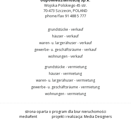
odpowiedzialnością Sp.k.
Wojska Polskiego 45 str.
70-473 Szczecin, POLAND
phone/fax 91 488 5 777
grundstücke - verkauf
häuser - verkauf
waren- u. largerähuser - verkauf
gewerbe- u. geschäftsräume - verkauf
wohnungen - verkauf
grundstücke - vermietung
häuser - vermietung
waren- u. largerähuser - vermietung
gewerbe- u. geschäftsräume - vermietung
wohnungen - vermietung
strona oparta o program dla biur nieruchomości
mediaRent
projekt i realizacja:
Media Designers