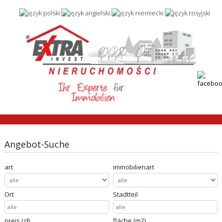
Angebot-Suche
art
immobilienart
Ort
Stadtteil
preis (zł)
fläche (m2)