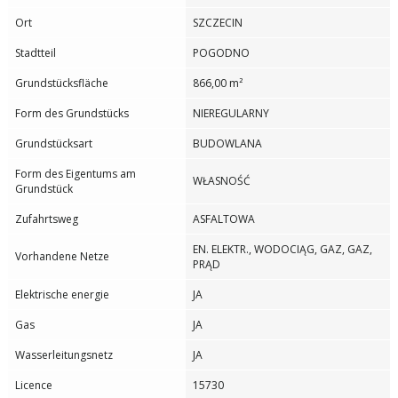
Ort
SZCZECIN
Stadtteil
POGODNO
Grundstücksfläche
866,00 m²
Form des Grundstücks
NIEREGULARNY
Grundstücksart
BUDOWLANA
Form des Eigentums am
WŁASNOŚĆ
Grundstück
Zufahrtsweg
ASFALTOWA
EN. ELEKTR., WODOCIĄG, GAZ, GAZ,
Vorhandene Netze
PRĄD
Elektrische energie
JA
Gas
JA
Wasserleitungsnetz
JA
Licence
15730