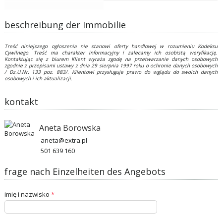
beschreibung der Immobilie
Treść niniejszego ogłoszenia nie stanowi oferty handlowej w rozumieniu Kodeksu
Cywilnego. Treść ma charakter informacyjny i zalecamy ich osobistą weryfikację.
Kontaktując się z biurem Klient wyraża zgodę na przetwarzanie danych osobowych
zgodnie z przepisami ustawy z dnia 29 sierpnia 1997 roku o ochronie danych osobowych
/ Dz.U.Nr. 133 poz. 883/. Klientowi przysługuje prawo do wglądu do swoich danych
osobowych i ich aktualizacji.
kontakt
Aneta Borowska
aneta@extra.pl
501 639 160
frage nach Einzelheiten des Angebots
imię i nazwisko
*