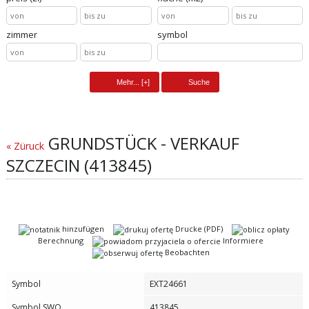
zimmer
symbol
GRUNDSTÜCK - VERKAUF
« Züruck
SZCZECIN (413845)
hinzufügen
Drucke (PDF)
Berechnung
Informiere
Beobachten
Symbol
EXT24661
Symbol SWO
413845