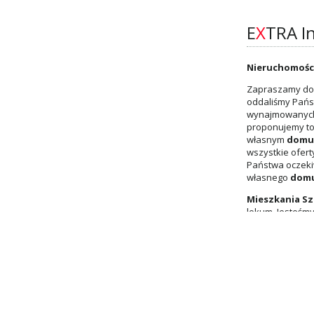
E
X
TRA I
Nieruchomości
Zapraszamy do 
oddaliśmy Pańs
wynajmowany
proponujemy to 
własnym
domu
wszystkie ofert
Państwa oczeki
własnego
dom
Mieszkania Sz
lokum. Jesteśmy
zaufać.
Nieruc
Poznaj naszych agentów nieruch
Jacek Koperkiewicz