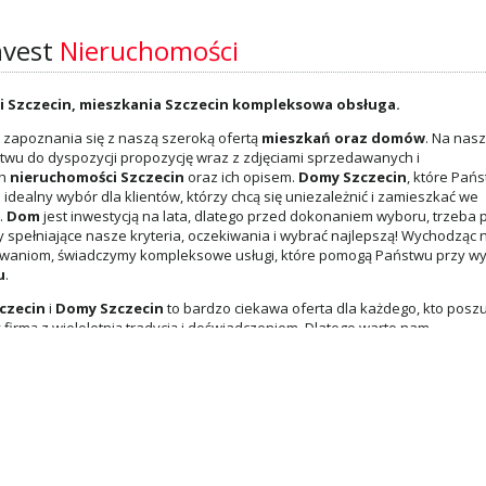
nvest
Nieruchomości
 Szczecin, mieszkania Szczecin kompleksowa obsługa.
zapoznania się z naszą szeroką ofertą
mieszkań oraz domów
. Na nasz
twu do dyspozycji propozycję wraz z zdjęciami sprzedawanych i
ch
nieruchomości Szczecin
oraz ich opisem.
Domy Szczecin
, które Pań
idealny wybór dla klientów, którzy chcą się uniezależnić i zamieszkać we
.
Dom
jest inwestycją na lata, dlatego przed dokonaniem wyboru, trzeba
y spełniające nasze kryteria, oczekiwania i wybrać najlepszą! Wychodząc
waniom, świadczymy kompleksowe usługi, które pomogą Państwu przy wy
u
.
czecin
i
Domy Szczecin
to bardzo ciekawa oferta dla każdego, kto posz
 firmą z wieloletnią tradycją i doświadczeniem. Dlatego warto nam
homości Szczecin
to nasza specjalność.
omości
Aneta Borowska
Katarzyna Bil