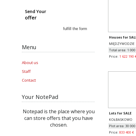
Send Your
offer
Houses for SAL
MIĘDZYWODZIE
Menu
Total area: 1 00
Price:
1 622 190 
About us
Staff
Contact
Your NotePad
Notepad is the place where you
Lots for SALE
can store offers that you have
KOŁBASKOWO
chosen.
Plot area: 30 00
Price:
833 400 €