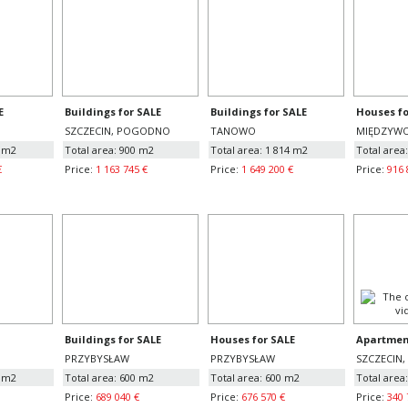
E
Buildings for SALE
Buildings for SALE
Houses fo
SZCZECIN, POGODNO
TANOWO
MIĘDZYWO
0 m2
Total area: 900 m2
Total area: 1 814 m2
Total area
€
Price:
1 163 745 €
Price:
1 649 200 €
Price:
916 
Buildings for SALE
Houses for SALE
Apartment
PRZYBYSŁAW
PRZYBYSŁAW
SZCZECIN,
0 m2
Total area: 600 m2
Total area: 600 m2
Total area
Price:
689 040 €
Price:
676 570 €
Price:
340 