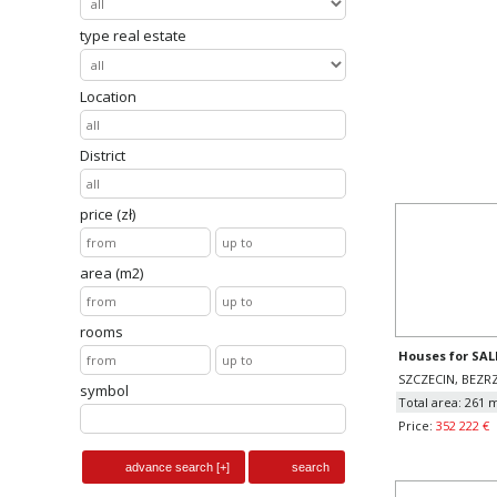
PRZYBYSŁA
type real estate
total area
price
689 0
Location
District
price (zł)
area (m2)
rooms
Houses for SAL
SZCZECIN, BEZR
symbol
Total area: 261 
Price:
352 222 €