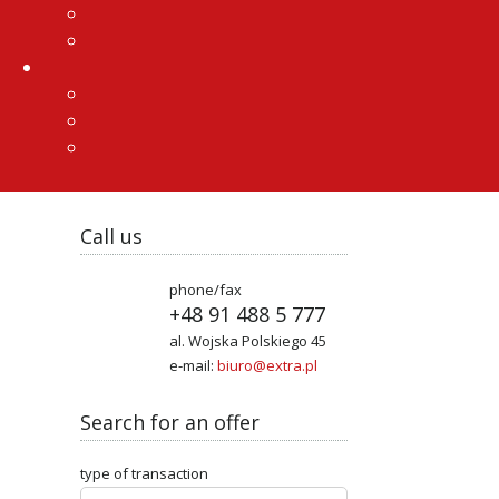
Call us
house fo
phone/fax
+48 91 488 5 777
PRZYBYSŁA
al. Wojska Polskiego 45
e-mail:
biuro@extra.pl
total area
price
676 5
Search for an offer
building
type of transaction