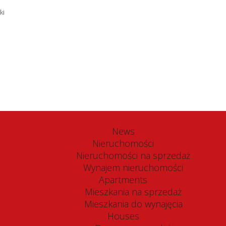
phone/fax:
News
Nieruchomości
Nieruchomości na sprzedaż
Wynajem nieruchomości
Apartments
Mieszkania na sprzedaż
Mieszkania do wynajęcia
Houses