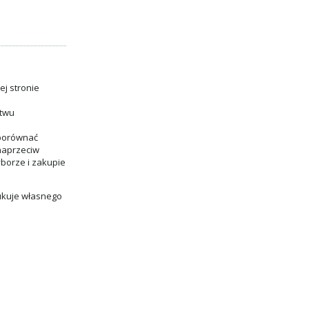
ej stronie
stwu
 porównać
 naprzeciw
borze i zakupie
ukuje własnego
ska