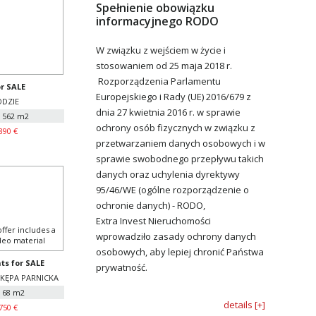
Spełnienie obowiązku
informacyjnego RODO
W związku z wejściem w życie i
stosowaniem od 25 maja 2018 r.
Rozporządzenia Parlamentu
r SALE
Europejskiego i Rady (UE) 2016/679 z
DZIE
dnia 27 kwietnia 2016 r. w sprawie
: 562 m2
ochrony osób fizycznych w związku z
890 €
przetwarzaniem danych osobowych i w
sprawie swobodnego przepływu takich
danych oraz uchylenia dyrektywy
95/46/WE (ogólne rozporządzenie o
ochronie danych) - RODO,
Extra Invest Nieruchomości
wprowadziło zasady ochrony danych
osobowych, aby lepiej chronić Państwa
s for SALE
prywatność.
 KĘPA PARNICKA
: 68 m2
details [+]
750 €