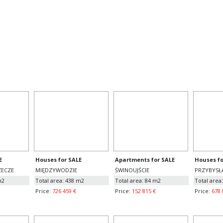
W,
600
m2, number of rooms
10
40
€
E
Houses for SALE
Apartments for SALE
Houses fo
ZECZE
MIĘDZYWODZIE
ŚWINOUJŚCIE
PRZYBYSŁ
m2
Total area: 438 m2
Total area: 84 m2
Total area
Price:
726 459 €
Price:
152 815 €
Price:
678 