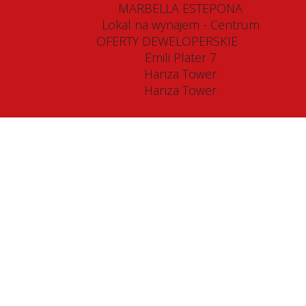
MARBELLA ESTEPONA
Lokal na wynajem - Centrum
OFERTY DEWELOPERSKIE
Emili Plater 7
Hanza Tower
Hanza Tower
r sale
W,
600
m2, number of rooms
30
70
€
 for sale